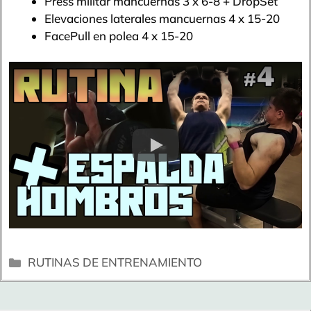
Press militar mancuernas 3 x 6-8 + DropSet
Elevaciones laterales mancuernas 4 x 15-20
FacePull en polea 4 x 15-20
Categorías
RUTINAS DE ENTRENAMIENTO