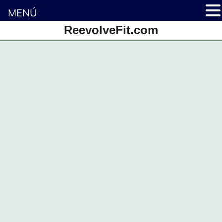
MENÚ
Saltar
ReevolveFit.com
al
contenido