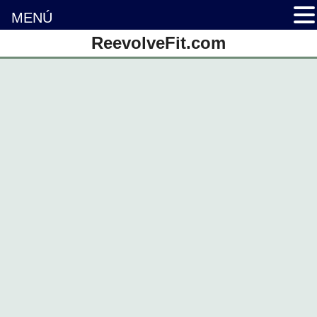
MENÚ
Saltar
ReevolveFit.com
al
contenido