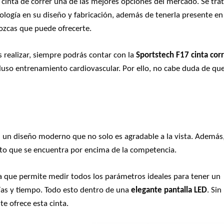
s cinta de correr una de las mejores opciones del mercado. Se tra
logía en su diseño y fabricación, además de tenerla presente en
ozcas que puede ofrecerte.
 realizar, siempre podrás contar con la
Sportstech F17 cinta cor
incluso entrenamiento cardiovascular. Por ello, no cabe duda de qu
 un diseño moderno que no solo es agradable a la vista. Además,
to que se encuentra por encima de la competencia.
a que permite medir todos los parámetros ideales para tener un
ías y tiempo. Todo esto dentro de una
elegante pantalla LED
. Sin
te ofrece esta cinta.