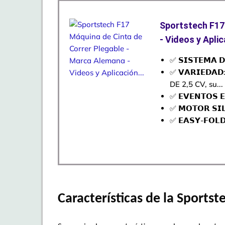
Sportstech F17
- Videos y Aplic
✅ 𝗦𝗜𝗦𝗧𝗘𝗠𝗔 
✅ 𝗩𝗔𝗥𝗜𝗘𝗗
DE 2,5 CV, su...
✅ 𝗘𝗩𝗘𝗡𝗧𝗢𝗦 𝗘
✅ 𝗠𝗢𝗧𝗢𝗥 𝗦𝗜
✅ 𝗘𝗔𝗦𝗬-𝗙𝗢𝗟
Características de la Sportst