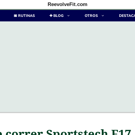
ReevolveFit.com
📅 RUTINAS
✚ BLOG
OTROS
DESTAC
e correr Sportstech F17