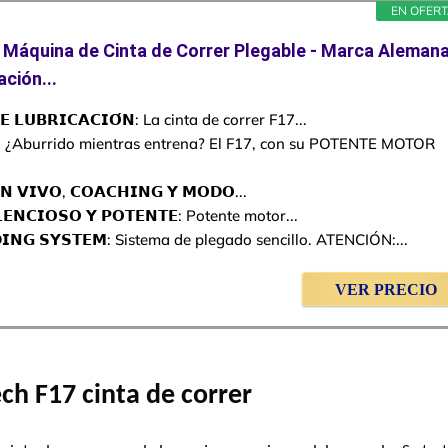
EN OFER
 Máquina de Cinta de Correr Plegable - Marca Aleman
ación...
𝗘 𝗟𝗨𝗕𝗥𝗜𝗖𝗔𝗖𝗜𝗢́𝗡: La cinta de correr F17...
𝗗: ¿Aburrido mientras entrena? El F17, con su POTENTE MOTOR
𝗡 𝗩𝗜𝗩𝗢, 𝗖𝗢𝗔𝗖𝗛𝗜𝗡𝗚 𝗬 𝗠𝗢𝗗𝗢...
𝗘𝗡𝗖𝗜𝗢𝗦𝗢 𝗬 𝗣𝗢𝗧𝗘𝗡𝗧𝗘: Potente motor...
𝗗𝗜𝗡𝗚 𝗦𝗬𝗦𝗧𝗘𝗠: Sistema de plegado sencillo. ATENCIÓN:...
VER PRECIO
ech F17 cinta de correr