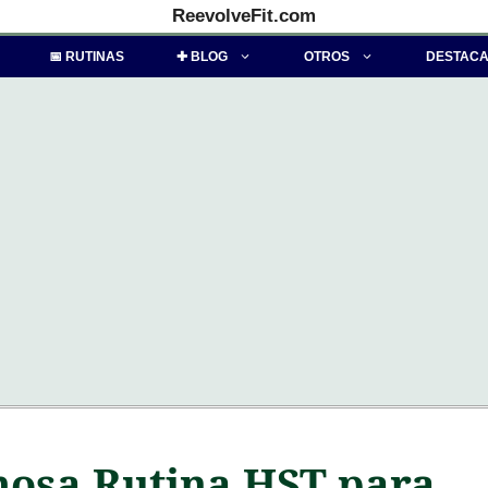
ReevolveFit.com
📅 RUTINAS
✚ BLOG
OTROS
DESTAC
mosa Rutina HST para