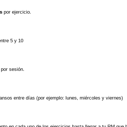
es
por ejercicio.
entre 5 y 10
por sesión.
nsos entre días (por ejemplo: lunes, miércoles y viernes)
nto en cada uno de los ejercicios hasta llegar a tu RM que 