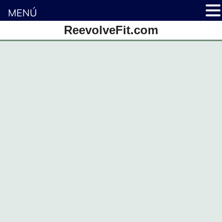
MENÚ
Saltar
ReevolveFit.com
al
contenido