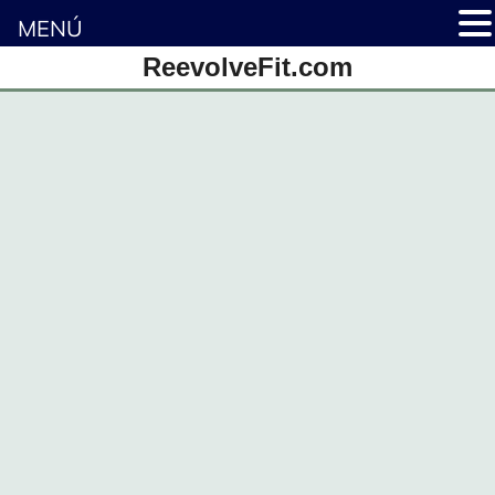
MENÚ
Saltar
ReevolveFit.com
al
contenido