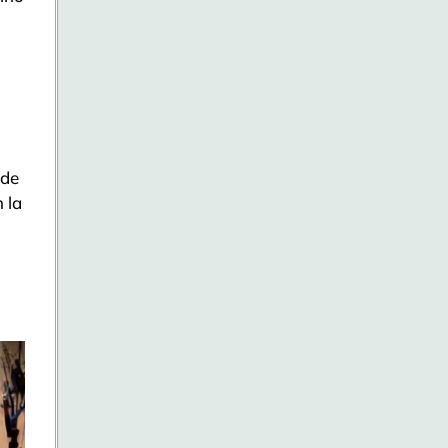
 de
 la
n