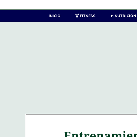
Saltar
al
INICIO
🏋️ FITNESS
🍴 NUTRICIÓN
contenido
Entrenamient