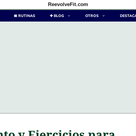
ReevolveFit.com
📅 RUTINAS
✚ BLOG
OTROS
DESTAC
o y Ejercicios para