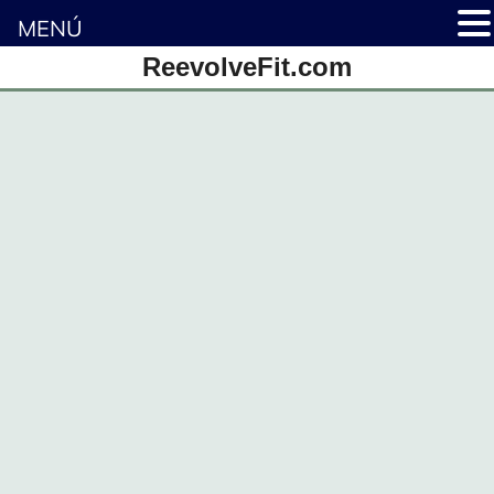
MENÚ
Saltar
ReevolveFit.com
al
contenido