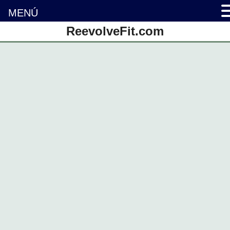
MENÚ
Saltar
ReevolveFit.com
al
contenido