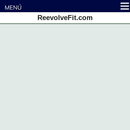
MENÚ
Saltar
ReevolveFit.com
al
contenido