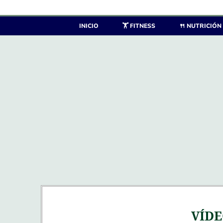
Saltar
al
INICIO
🏋️ FITNESS
🍴 NUTRICIÓN
contenido
VÍDE